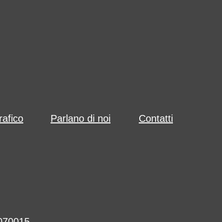
afico
Parlano di noi
Contatti
09070015